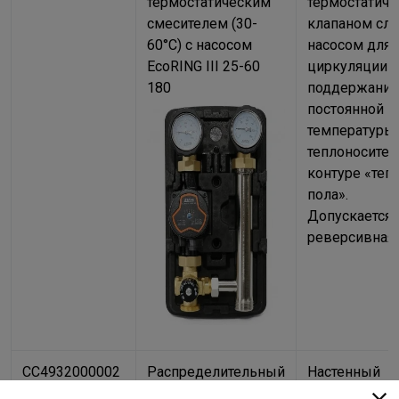
термостатическим
термостатич
смесителем (30-
клапаном сле
60°С) с насосом
насосом для
EcoRING III 25-60
циркуляции и
180
поддержания
постоянной
температуры
теплоносител
контуре «теп
пола».
Допускается
реверсивная 
CC4932000002
Распределительный
Настенный
коллектор ZOTA
распределит