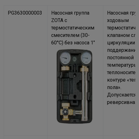
PG3630000003
Насосная группа
Насосная груп
ZOTA с
ходовым
термостатическим
термостатич
смесителем (30-
клапаном сле
60°С) без насоса 1"
циркуляции и
поддержания
постоянной
температуры
теплоносител
контуре «теп
пола».
Допускается
реверсивная 