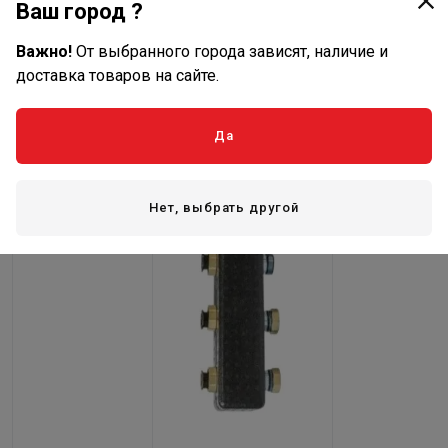
Ваш город ?
11/2"×6 (5
коллектор на
контуров)
контуров с
Важно!
От выбранного города зависят, наличие и
разделением
доставка товаров на сайте.
подающей и 
линий.
Да
Настенные
кронштейны 
комплекте.
Нет, выбрать другой