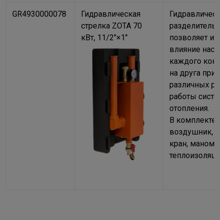
GR4930000078
Гидравлическая
Гидравличес
стрелка ZOTA 70
разделитель
кВт, 11/2"×1"
позволяет и
влияние насо
каждого конт
на друга при
различных р
работы сист
отопления.
В комплекте 
воздушник, 
кран, маноме
теплоизоляци