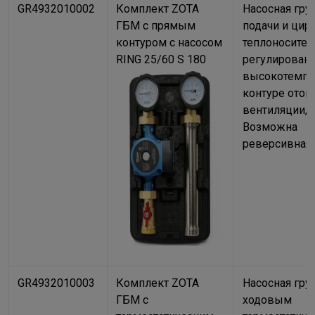
GR4932010002
Комплект ZOTA
Насосная гру
ГБМ с прямым
подачи и цир
контуром с насосом
теплоносител
RING 25/60 S 180
регулировани
высокотемпе
контуре отоп
вентиляции, 
Возможна
реверсивная 
GR4932010003
Комплект ZOTA
Насосная груп
ГБМ с
ходовым