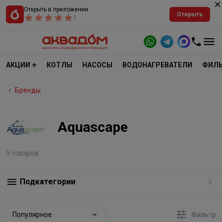
Открыть в приложении
Открыть
1
АКЦИИ ⭐
КОТЛЫ
НАСОСЫ
ВОДОНАГРЕВАТЕЛИ
ФИЛЬ
Бренды
Aquascape
5 товаров
Подкатегории
Популярное
Фильтр