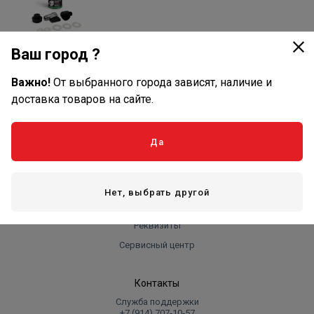
Магистральные
Ваш город ?
фильтры
Важно!
От выбранного города зависят, наличие и
доставка товаров на сайте.
Оплата и доставка
Да
Оплата
Доставка
Нет, выбрать другой
Компания
Реквизиты
Сервисный центр
Контакты
Служба поддержки
+7 (914) 707‑10‑57