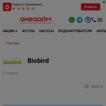
Открыть в приложении
Открыть
1
АКЦИИ ⭐
КОТЛЫ
НАСОСЫ
ВОДОНАГРЕВАТЕЛИ
ФИЛЬ
Бренды
Biobird
0 товаров
Фильтр