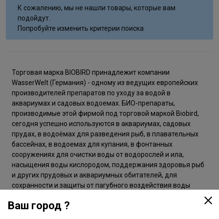
К сожалению, мы не нашли товары, которые вам
подойдут.
Попробуйте изменить критерии поиска
Торговая марка BIOBIRD принадлежит компании
WasserWelt (Германия) - одному из ведущих европейских
производителей препаратов по уходу за водой в
аквариумах и садовых водоемах. БИО-препараты,
производимые этой фирмой под торговой маркой Biobird,
сегодня успешно используются в аквариумах, садовых
прудах, в водоёмах для разведения рыб, в плавательных
бассейнах, в водоемах для купания, в фонтанных
сооружениях для очистки воды от водорослей и ила,
насыщения воды кислородом, поддержания здоровья рыб
и других прудовых и аквариумных обитателей, для
сохранности и защиты от пагубного воздействия воды
используемого в пруду оборудования.
Ваш город ?
Первоначально БИО-препараты BIOBIRD разрабатывались