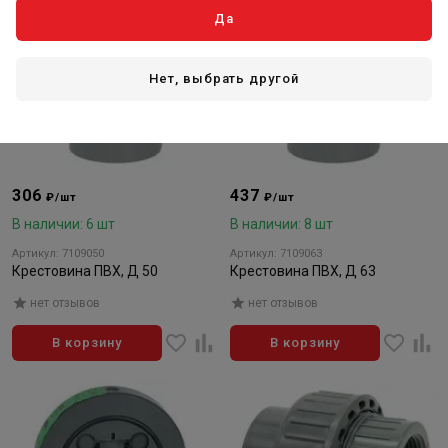
Да
Нет, выбрать другой
306
437
₽/шт
₽/шт
В наличии: 6 шт
В наличии: 8 шт
Артикул: 7109050
Артикул: 7109063
Крестовина ПВХ, Д 50
Крестовина ПВХ, Д 63
нет отзывов
нет отзывов
В корзину
В корзину