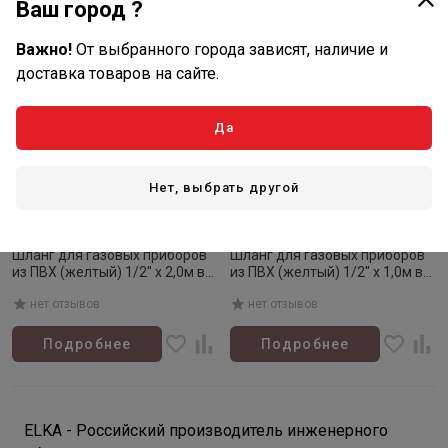
Ваш город ?
Важно!
От выбранного города зависят, наличие и
доставка товаров на сайте.
Да
Нет, выбрать другой
Товар закончился
Товар закончился
Артикул: ИС.100501
Артикул: ИС.100511
Шланг для газовых приборов
Шланг для газовых приборов
из ПВХ (желтый) 1/2" х 2,0м в/
из ПВХ (желтый) 1/2" х 1,0м в/
в, МР-У
н, МР-У
нет отзывов
нет отзывов
Подробнее
Подробнее
ELKA - Российский производитель инженерного