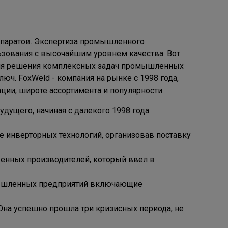
ппаратов. Экспертиза промышленного
ьзования с высочайшим уровнем качества. Вот
для решения комплексных задач промышленных
ч. FoxWeld - компания на рынке с 1998 года,
ции, широте ассортимента и популярности.
дущего, начиная с далекого 1998 года.
е инверторных технологий, организовав поставку
венных производителей, который ввел в
мышленных предприятий включающие
Она успешно прошла три кризисных периода, не