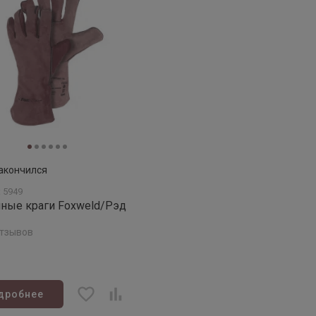
акончился
 5949
ные краги Foxweld/Рэд
отзывов
дробнее