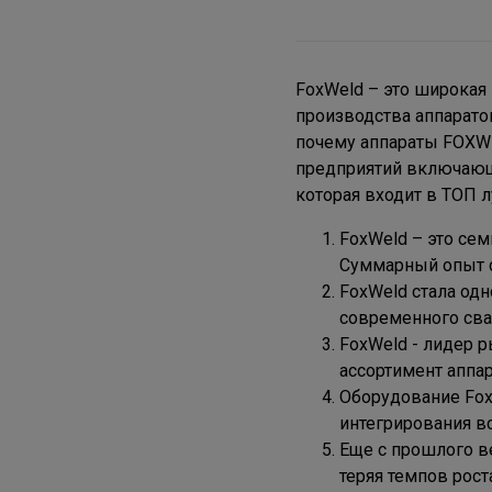
FoxWeld – это широкая
производства аппарато
почему аппараты FOXW
предприятий включающи
которая входит в ТОП 
FoxWeld – это се
Суммарный опыт с
FoxWeld стала од
современного сва
FoxWeld - лидер 
ассортимент аппа
Оборудование Fo
интегрирования в
Еще с прошлого в
теряя темпов рост