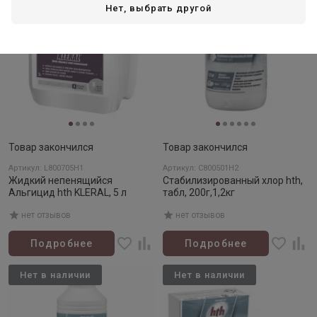
Нет, выбрать другой
Товар закончился
Товар закончился
Артикул: L800705H1
Артикул: C800501H2
Жидкий непенящийся
Стабилизированный хлор hth,
Альгицид hth KLERAL, 5 л
табл, 200г,1,2кг
нет отзывов
нет отзывов
Подробнее
Подробнее
Нет в наличии
Нет в наличии