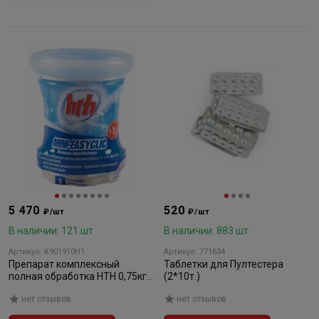
5 470
520
₽/шт
₽/шт
В наличии: 121 шт
В наличии: 883 шт
Артикул: K901910H1
Артикул: 771634
Препарат комплексный
Таблетки для Пултестера
полная обработка HTH 0,75кг
(2*10т.)
MINI-EASYCLIC (упак. 1шт.)
нет отзывов
нет отзывов
(K901910H1)