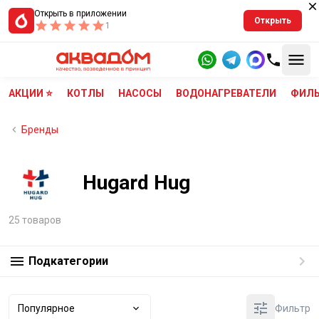
Открыть в приложении
Открыть
1
АКЦИИ ⭐
КОТЛЫ
НАСОСЫ
ВОДОНАГРЕВАТЕЛИ
ФИЛЬ
Бренды
Hugard Hug
25 товаров
Подкатегории
Популярное
Фильтр