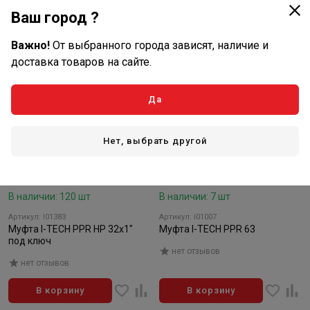
Ваш город ?
Важно!
От выбранного города зависят, наличие и
доставка товаров на сайте.
Да
Нет, выбрать другой
146
44
₽/шт
₽/шт
В наличии: 120 шт
В наличии: 7 шт
Артикул: I01383
Артикул: I01007
Муфта I-TECH PPR НР 32x1"
Муфта I-TECH PPR 63
под ключ
нет отзывов
нет отзывов
В корзину
В корзину