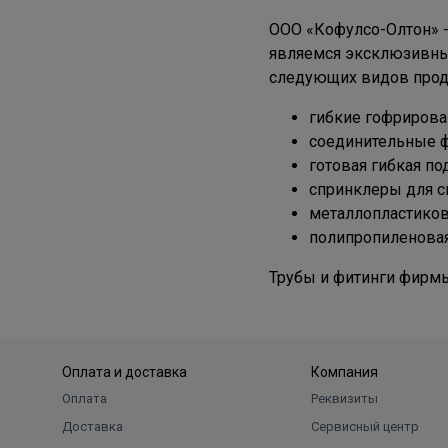
ООО «Кофулсо-Олтон» -
являемся эксклюзивны
следующих видов прод
гибкие гофрирова
соединительные ф
готовая гибкая п
спринклеры для с
металлопластикова
полипропиленовая
Трубы и фитинги фирмы
Оплата и доставка
Компания
Оплата
Реквизиты
Доставка
Сервисный центр