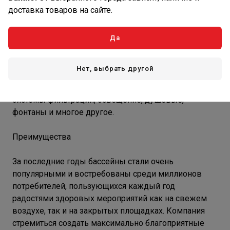
доставка товаров на сайте.
Основанная в Гонконге в начале 1990-х годов
компания Kokido является захватывающей и
инновационной, которая посвятила свою
Да
производственную деятельность индустрии
бассейнов. Kokido предлагает своим покупателям
Нет, выбрать другой
широкий спектр оборудования для плавательных
бассейнов, включая инструменты для очистки,
системы фильтрации, освещение, душевые,
фонтаны и многое другое.
Преимущества
За последние годы бассейны стали очень
популярными и востребованы среди миллионов
потребителей, пользующихся каждый год
радостями здоровых мероприятий как на свежем
воздухе, так и на закрытых площадках. Компания
стремиться создать максимально благоприятные