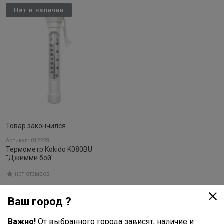
Нет в наличии
Товар закончился
Артикул: 012228
Термометр Kokido K080BU
"Джимми бой"
нет отзывов
Подробнее
Ваш город ?
Важно!
От выбранного города зависят, наличие и