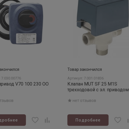
акончился
Товар закончился
 7.030.00776
Артикул: 7.001.01836
ривод V70 100 230 ОО
Клапан MUT SF 25 M1S
трехходовой с эл. приводом
220Вт
отзывов
нет отзывов
дробнее
Подробнее