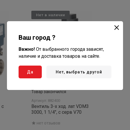
Нет в наличии
Ваш город ?
Важно!
От выбранного города зависят,
наличие и доставка товаров на сайте.
Да
Нет, выбрать другой
Товар закончился
Артикул: 882400
 с
Вентиль 3-х ход. лат VDM3
3000, 1 1/4", с серв V70
нет отзывов