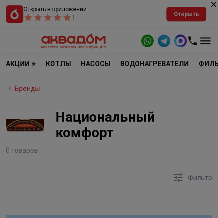
Открыть в приложении
Открыть
1
АКЦИИ ⭐
КОТЛЫ
НАСОСЫ
ВОДОНАГРЕВАТЕЛИ
ФИЛЬ
Бренды
Национальный
комфорт
0 товаров
Фильтр