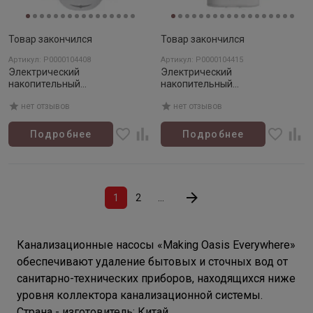
Товар закончился
Товар закончился
Артикул: Р0000104408
Артикул: Р0000104415
Электрический
Электрический
накопительный
накопительный
водонагреватель Oasis Eco ER-
водонагреватель OASIS PA-
нет отзывов
нет отзывов
30
100
Подробнее
Подробнее
1
2
...
Канализационные насосы «Making Oasis Everywhere»
обеспечивают удаление бытовых и сточных вод от
санитарно-технических приборов, находящихся ниже
уровня коллектора канализационной системы.
Страна - изготовитель: Китай.