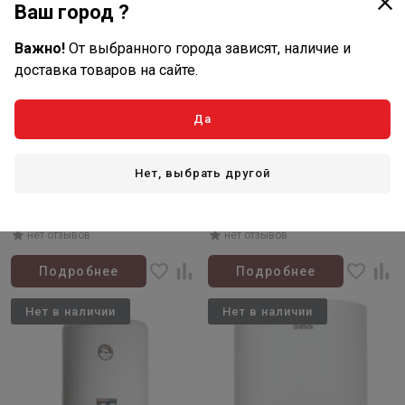
Ваш город ?
Важно!
От выбранного города зависят, наличие и
доставка товаров на сайте.
Да
Товар закончился
Товар закончился
Нет, выбрать другой
Артикул: Р0000106376
Артикул: Р0000163150
Электрический
Электрический проточный
накопительный
водонагреватель «Oasis» KP-
водонагреватель OASIS SV-50
PB, 3 кВт, 5 л/мин
нет отзывов
нет отзывов
Подробнее
Подробнее
Нет в наличии
Нет в наличии