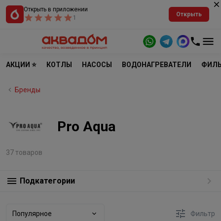
Открыть в приложении
Открыть
1
АКЦИИ ⭐
КОТЛЫ
НАСОСЫ
ВОДОНАГРЕВАТЕЛИ
ФИЛЬ
Бренды
Pro Aqua
37 товаров
Подкатегории
Популярное
Фильтр