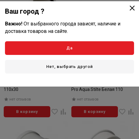
Ваш город ?
Важно!
От выбранного города зависят, наличие и
доставка товаров на сайте.
Да
136
223
₽/шт
₽/шт
Нет, выбрать другой
В наличии: 34 шт
В наличии: 7 шт
Артикул: ST100130W
Артикул: ST911000W
Отвод Pro Aqua Stilte Белая
Патрубок компенсационный
110х30
Pro Aqua Stilte Белая 110
нет отзывов
нет отзывов
В корзину
В корзину