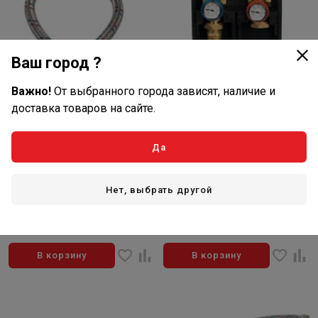
Ваш город ?
Важно!
От выбранного города зависят, наличие и
доставка товаров на сайте.
405
25 850
₽/шт
₽/шт
Да
В наличии: 22 шт
В наличии: 1 шт
Артикул: SHF-0116-081515
Артикул: SDG-0003-002501
Нет, выбрать другой
Гибкая подводка STOUT BP
Насосная группа STOUT с 3-х
1/2 x BP 1/2 L=500мм
ходовым приводным
смесителем 1" без
нет отзывов
нет отзывов
насоса,правая
В корзину
В корзину