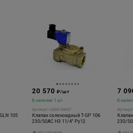
20 570
7 0
₽/шт
В наличии: 1 шт
В налич
Артикул: IJ03A109047
Артикул
-GLN 105
Клапан соленоидный T-GP 106
Клапан
230/50AC НЗ 11/4" Ру12
230/50
нет отзывов
нет 