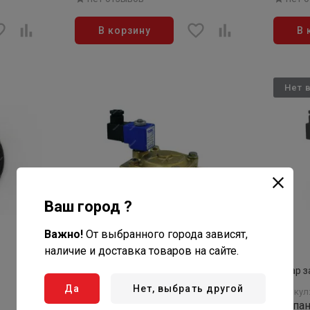
В корзину
В 
Нет 
Ваш город ?
Важно!
От выбранного города зависят,
наличие и доставка товаров на сайте.
10 950
₽/шт
Товар з
В наличии: 5 шт
Да
Нет, выбрать другой
Артикул
Клапан
Артикул: IJ03B113430