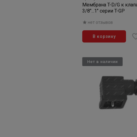
Мембрана T-D/G к клап
3/8"...1" серии T-GР
нет отзывов
В корзину
Нет в наличии