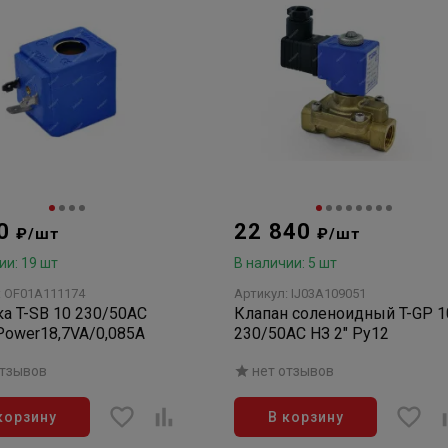
90
22 840
₽/шт
₽/шт
ии: 19 шт
В наличии: 5 шт
: OF01A111174
Артикул: IJ03A109051
а T-SB 10 230/50АС
Клапан соленоидный T-GP 1
 Power18,7VA/0,085А
230/50AC НЗ 2" Ру12
отзывов
нет отзывов
корзину
В корзину