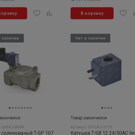
корзину
В корзину
в наличии
Нет в наличии
акончился
Товар закончился
: IJ03A109049
Артикул: OF01A111175
 соленоидный T-GP 107
Катушка T-SB 12 24/50АС In