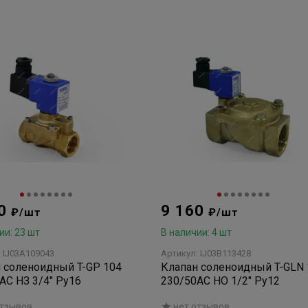
90
9 160
₽/шт
₽/шт
ии: 23 шт
В наличии: 4 шт
: IJ03A109043
Артикул: IJ03B113428
 соленоидный T-GP 104
Клапан соленоидный T-GLN 
AC НЗ 3/4" Ру16
230/50AC НО 1/2" Ру12
отзывов
нет отзывов