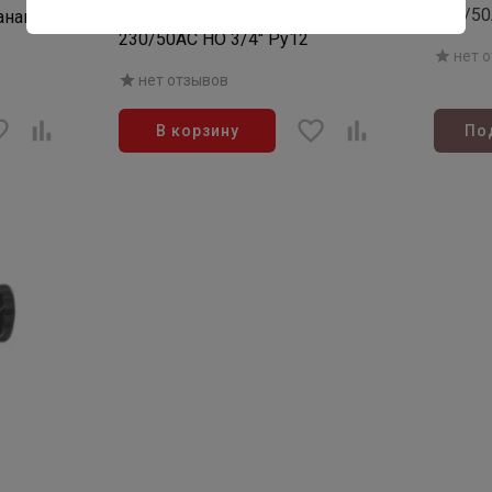
230/50
анам G
Клапан соленоидный T-GLN 104
230/50AC НО 3/4" Ру12
нет 
нет отзывов
В корзину
По