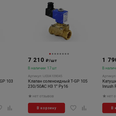
7 210
1 7
₽/шт
В наличии: 17 шт
В налич
Артикул: IJ03A109045
Артикул
-GP 103
Клапан соленоидный T-GP 105
Катушк
230/50AC НЗ 1" Ру16
Inrush
нет отзывов
нет 
В корзину
В 