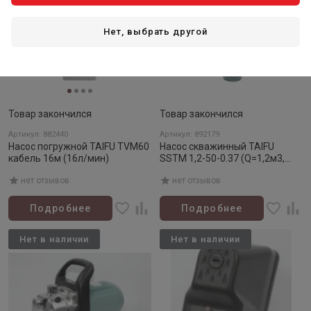
Нет, выбрать другой
Товар закончился
Товар закончился
Артикул: 882440
Артикул: 892179
Насос погружной TAIFU TVM60
Насос скважинный TAIFU
кабель 16м (16л/мин)
SSTM 1,2-50-0.37 (Q=1,2м3,
H=45м)
нет отзывов
нет отзывов
Подробнее
Подробнее
Нет в наличии
Нет в наличии