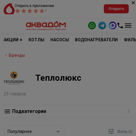
Открыть в приложении
Открыть
1
АКЦИИ ⭐
КОТЛЫ
НАСОСЫ
ВОДОНАГРЕВАТЕЛИ
ФИЛЬ
Бренды
Теплолюкс
29 товаров
Подкатегории
Популярное
Фильтр