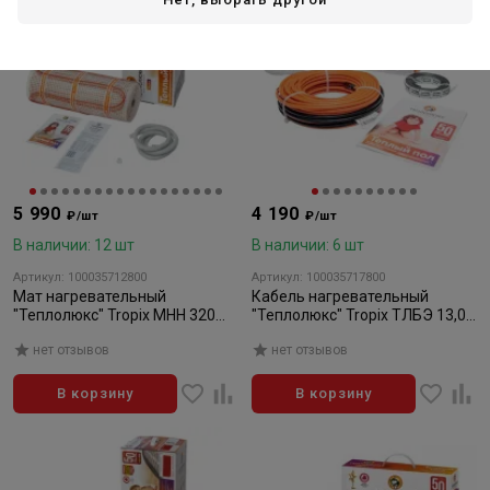
5 990
4 190
₽/шт
₽/шт
В наличии: 12 шт
В наличии: 6 шт
Артикул: 100035712800
Артикул: 100035717800
Мат нагревательный
Кабель нагревательный
"Теплолюкс" Tropix МНН 320
"Теплолюкс" Tropix ТЛБЭ 13,0
Вт/2,0 кв.м
м/190 Вт
нет отзывов
нет отзывов
В корзину
В корзину