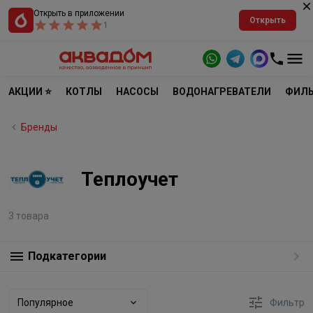
Открыть в приложении
Открыть
1
АКЦИИ ⭐
КОТЛЫ
НАСОСЫ
ВОДОНАГРЕВАТЕЛИ
ФИЛЬ
Бренды
Теплоучет
3 товара
Подкатегории
Популярное
Фильтр