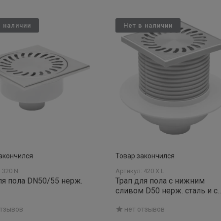
в наличии
Нет в наличии
акончился
Товар закончился
 320 N
Артикул: 420 X L
ля пола DN50/55 нерж.
Трап для пола с нижним
сливом D50 нерж. сталь и с
воротником - Нептун
отзывов
нет отзывов
квадратная