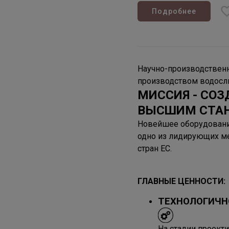
Подробнее
Научно-производствен
производством водосли
МИССИЯ - СО
ВЫСШИМ СТАН
Новейшее оборудование
одно из лидирующих мес
стран ЕС.
ГЛАВНЫЕ ЦЕННОСТИ:
ТЕХНОЛОГИЧН
На стадии проект