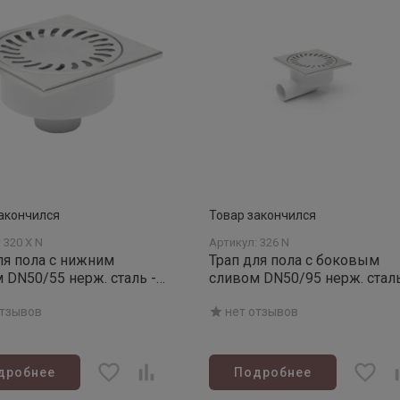
акончился
Товар закончился
 320 X N
Артикул: 326 N
ля пола с нижним
Трап для пола с боковым
 DN50/55 нерж. сталь -
сливом DN50/95 нерж. стал
н
отзывов
нет отзывов
дробнее
Подробнее