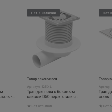
Нет в наличии
Нет 
Товар закончился
Товар з
Артикул: 425 X L
Артикул:
ым
Трап для пола с боковым
Трап д
сталь -
сливом D50 нерж. сталь с
сталь
воротником - НЕПТУН
нет отзывов
нет 
квадратная