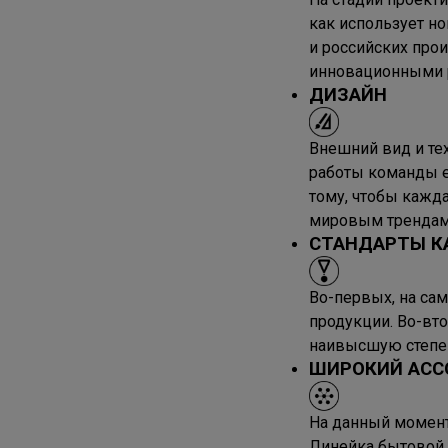
как использует н
и российских про
инновационными 
ДИЗАЙН
Внешний вид и тех
работы команды е
тому, чтобы кажд
мировым трендам 
СТАНДАРТЫ К
Во-первых, на сам
продукции. Во-вт
наивысшую степен
ШИРОКИЙ АСС
На данный момент
Линейка бытовой 