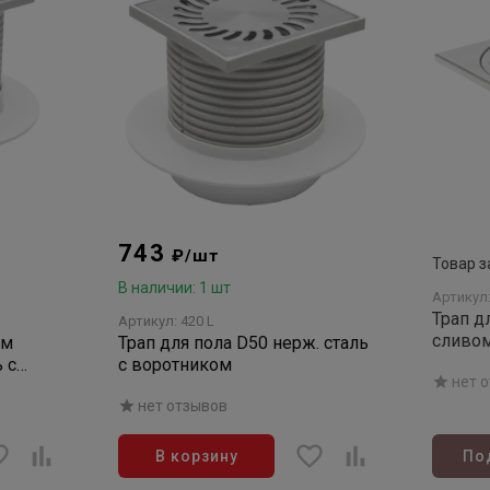
743
₽/шт
Товар з
В наличии: 1 шт
Артикул:
Трап д
Артикул: 420 L
сливом
ым
Трап для пола D50 нерж. сталь
Непту
 с
с воротником
нет 
нет отзывов
В корзину
По