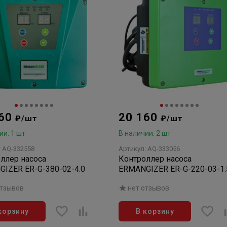
960
20 160
₽/шт
₽/шт
ии: 1 шт
В наличии: 2 шт
: AQ-332558
Артикул: AQ-333056
ллер насоса
Контроллер насоса
IZER ER-G-380-02-4.0
ERMANGIZER ER-G-220-03-1.
отзывов
нет отзывов
корзину
В корзину