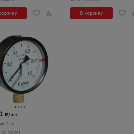
корзину
В корзину
20
₽/шт
ии: 4 шт
: AQ-332561