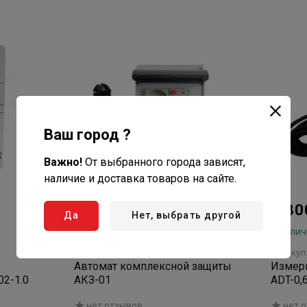
Ваш город ?
Важно!
От выбранного города зависят,
наличие и доставка товаров на сайте.
5 040
2 8
₽/шт
Да
Нет, выбрать другой
В наличии: 3 шт
В налич
Артикул: AQ-332560
Артикул
Автомат комплексной защиты
Измери
2-1.0
АКЗ-01
ADT-0,6
нет отзывов
нет 