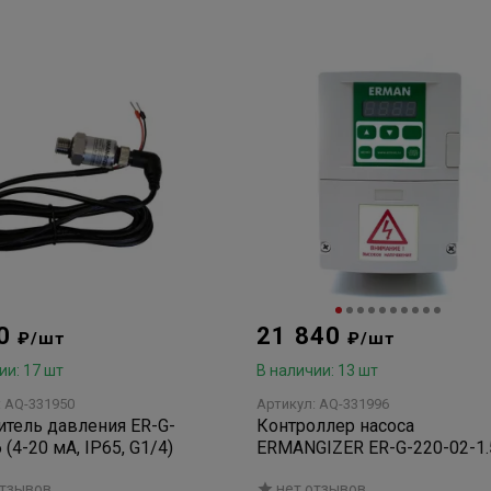
00
21 840
₽/шт
₽/шт
ии: 17 шт
В наличии: 13 шт
: AQ-331950
Артикул: AQ-331996
тель давления ER-G-
Контроллер насоса
 (4-20 мА, IP65, G1/4)
ERMANGIZER ER-G-220-02-1.
отзывов
нет отзывов