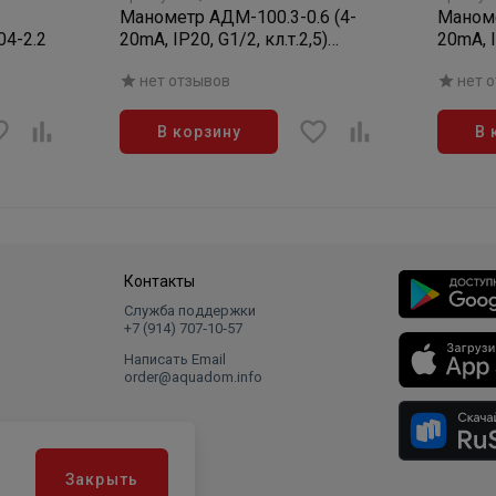
Манометр АДМ-100.3-0.6 (4-
Маноме
4-2.2
20mA, IP20, G1/2, кл.т.2,5)
20mA, I
измеритель/преобразователь
измери
нет отзывов
нет 
давления
давле
В корзину
В 
Контакты
Служба поддержки
+7 (914) 707‑10‑57
Написать Email
order@aquadom.info
Закрыть