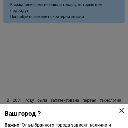
К сожалению, мы не нашли товары, которые вам
подойдут.
Попробуйте изменить критерии поиска
В 2001 году была запатентована первая технология
очистки сточных вод на основе ритмовых аэротенков (ARS-
Ваш город ?
системы). Сразу же был организован серийный выпуск этих
очистных сооружений под торговой маркой «ЮБАС».
Важно!
От выбранного города зависят, наличие и