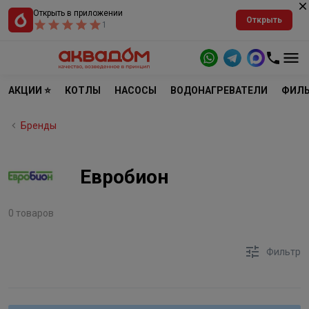
Открыть в приложении
Открыть
1
АКЦИИ ⭐
КОТЛЫ
НАСОСЫ
ВОДОНАГРЕВАТЕЛИ
ФИЛЬ
Бренды
Евробион
0 товаров
Фильтр