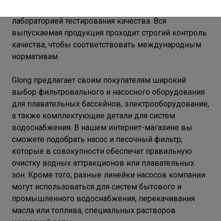
оборудованием по обработке металла и
лабораторией тестирования качества. Вся
выпускаемая продукция проходит строгий контроль
качества, чтобы соответствовать международным
нормативам.
Glong предлагает своим покупателям широкий
выбор фильтровального и насосного оборудования
для плавательных бассейнов, электрооборудование,
а также комплектующие детали для систем
водоснабжения. В нашем интернет-магазине вы
сможете подобрать насос и песочный фильтр,
которые в совокупности обеспечат правильную
очистку водных аттракционов или плавательных
зон. Кроме того, разные линейки насосов компании
могут использоваться для систем бытового и
промышленного водоснабжения, перекачивания
масла или топлива, специальных растворов