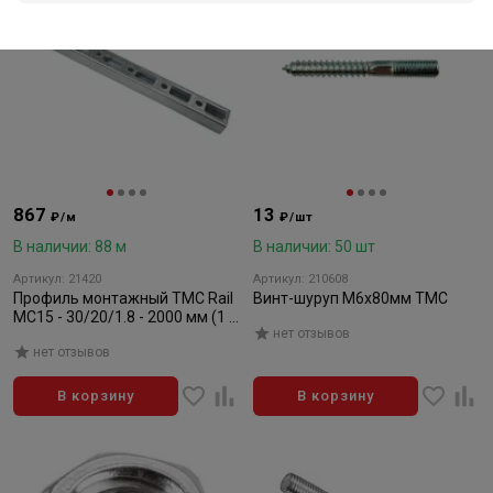
867
13
₽/м
₽/шт
В наличии: 88 м
В наличии: 50 шт
Артикул: 21420
Артикул: 210608
Профиль монтажный ТМС Rail
Винт-шуруп M6x80мм ТМС
MC15 - 30/20/1.8 - 2000 мм (1 м
нет отзывов
)
нет отзывов
В корзину
В корзину