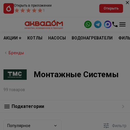
Открыть в приложении
Открыть
1
АКЦИИ ⭐
КОТЛЫ
НАСОСЫ
ВОДОНАГРЕВАТЕЛИ
ФИЛЬ
Бренды
Монтажные Системы
99 товаров
Подкатегории
Популярное
Фильтр