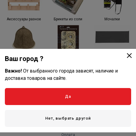
Аксессуары разное
Брикеты из соли
Мочалки
Банные шапки
Термометры и станции
Текстиль для бани
Ваш город ?
Важно!
От выбранного города зависят, наличие и
доставка товаров на сайте.
Обливные устройства
Веники
Да
Нет, выбрать другой
Оплата и доставка
Оплата