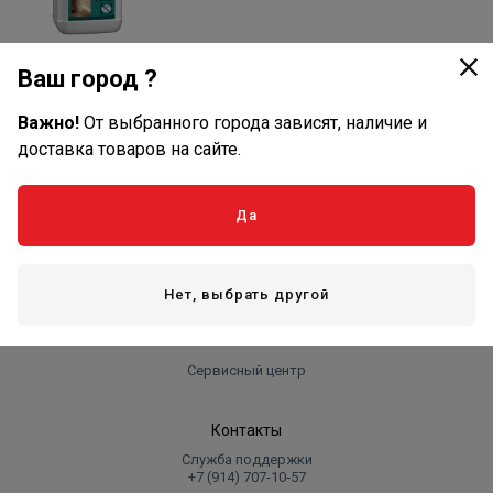
Био- и огнезащита
древесины
Ваш город ?
Важно!
От выбранного города зависят, наличие и
доставка товаров на сайте.
Оплата и доставка
Да
Оплата
Доставка
Нет, выбрать другой
Компания
Реквизиты
Сервисный центр
Контакты
Служба поддержки
+7 (914) 707‑10‑57