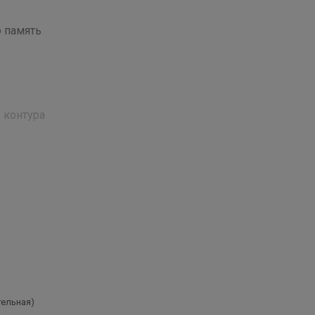
 память
 контура
 GSM /
ugas.
 в
тельная)