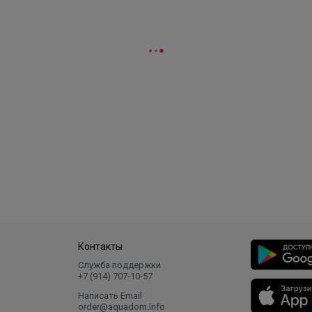
ть работать с многотарифными счетчиками электроэнерги
аданного временного отрезка.
Контакты
Служба поддержки
+7 (914) 707‑10‑57
Написать Email
order@aquadom.info