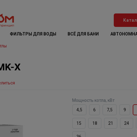
Катал
ФИЛЬТРЫ ДЛЯ ВОДЫ
ВСЁ ДЛЯ БАНИ
АВТОНОМНА
тлы
MK-X
елиться
Мощность котла, кВт
4,5
6
7,5
9
15
18
21
24
36