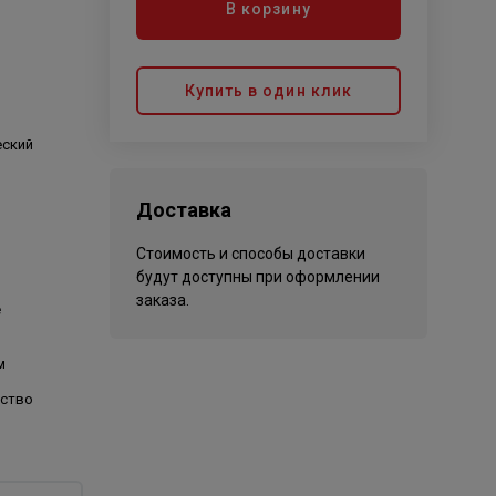
В корзину
Купить в один клик
еский
Доставка
Стоимость и способы доставки
й
будут доступны при оформлении
заказа.
е
м
ество