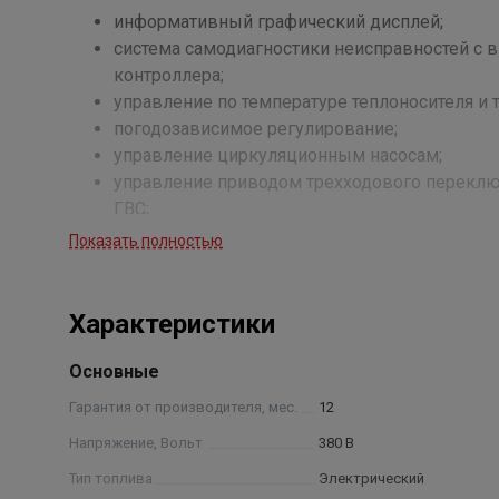
информативный графический дисплей;
система самодиагностики неисправностей с
контроллера;
управление по температуре теплоносителя и 
погодозависимое регулирование;
управление циркуляционным насосам;
управление приводом трехходового переключ
ГВС;
возможность самостоятельного обновления 
Показать полностью
возможность подключения внешнего комнатно
дистанционное управление котлом с мобиль
GPRS / Wi-Fi или LAN модуля (опция);
Характеристики
дистанционное управление котлом по цифро
возможность подключения внешнего ИБП для 
Основные
Гарантия от производителя, мес.
12
Безопасность
Напряжение, Вольт
380 В
плавная регулировка температуры теплоноси
Тип топлива
Электрический
системе «теплый пол» без дополнительной р