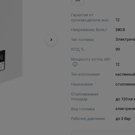
Гарантия от
производителя, мес.
12
Напряжение, Вольт
380 В
Тип топлива
Электрич
КПД, %
99
Мощность котла, кВт
12
Тип исполнения
настенны
Назначение
отоплени
Отапливаемая
площадь
до 120 кв.
Вид топлива
электрич
Рабочее давление
до 3 бар