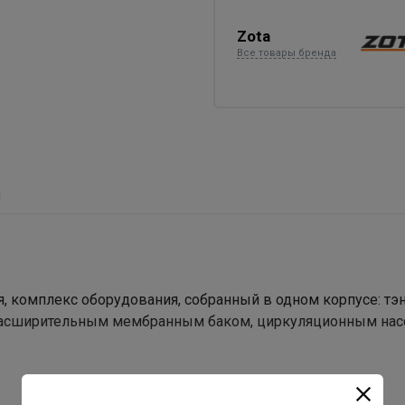
Zota
Все товары бренда
ы
я, комплекс оборудования, собранный в одном корпусе: т
 расширительным мембранным баком, циркуляционным на