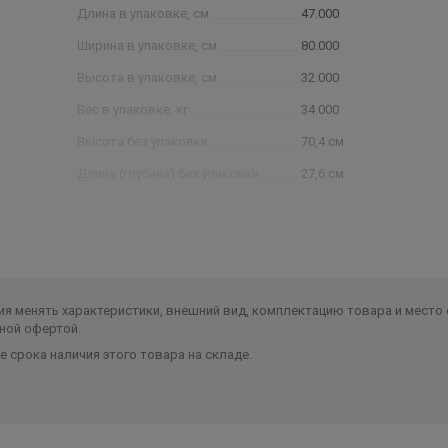
ий расцепитель, датчик уровня теплоносителя, датчик
Длина в упаковке, см.
47.000
а теплоносителя, термопредохранители (на силовых реле), 
Ширина в упаковке, см.
80.000
Высота в упаковке, см.
32.000
Вес в упаковке, кг
34.000
м 7,4 мм специальной конструкции с пониженной ваттной
Высота без упаковки
70,4 см
Длина (глубина) без упаковки
27,6 см
ресурса ТЭНов;
Ширина без упаковки
42,6 см
ия;
апряжения;
плоносителей;
я менять характеристики, внешний вид, комплектацию товара и место 
ной офертой.
 срока наличия этого товара на складе.
стью на основе PID-регулирования сокращает расходы на
ературы с высокой точностью;