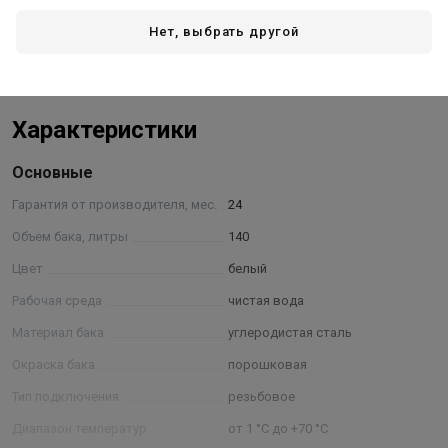
Мин. / Макс. температура на мембране: 1 / 70°C
Мембрана: EPDM
Нет, выбрать другой
Цвет: Белый (RAL 9010)
Показать полностью
Характеристики
Основные
Гарантия от производителя, мес.
24
Объем бака, литры
140
Цвет
белый
Рабочая среда
чистая вода
Материал бака
углеродистая сталь
Окраска бака
порошковая
Тип подключения
резьбовое
Диапазон температур
от 1 °С до +70 °С