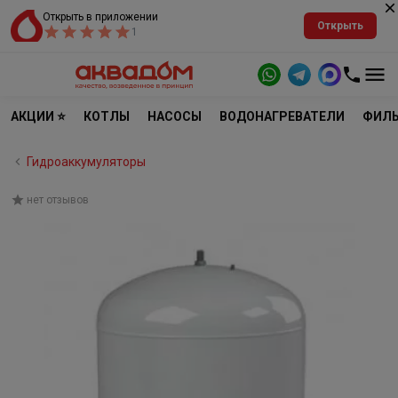
Открыть в приложении
Открыть
1
АКЦИИ ⭐
КОТЛЫ
НАСОСЫ
ВОДОНАГРЕВАТЕЛИ
ФИЛЬ
Гидроаккумуляторы
нет отзывов