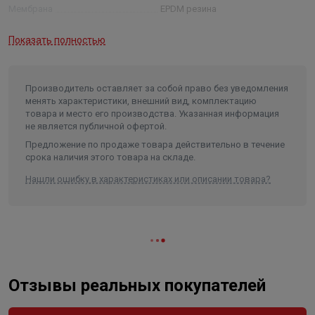
Мембрана
EPDM резина
Максимальное давление
8 бар
Показать полностью
Присоединительные размеры
1"
Длина в упаковке, см.
48.400
Производитель оставляет за собой право без уведомления
Ширина в упаковке, см.
48.400
менять характеристики, внешний вид, комплектацию
товара и место его производства. Указанная информация
Высота в упаковке, см.
96.900
не является публичной офертой.
Вес в упаковке, кг
23.000
Предложение по продаже товара действительно в течение
срока наличия этого товара на складе.
Высота
969
Нашли ошибку в характеристиках или описании товара?
Длина
484
Ширина
484
Объем
0.226994
Отзывы реальных покупателей