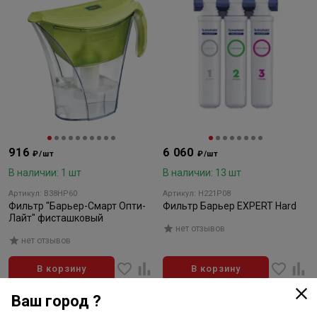
916
6 060
₽/шт
₽/шт
В наличии: 1 шт
В наличии: 13 шт
Артикул: В38НР60
Артикул: Н221Р08
Фильтр "Барьер-Смарт Опти-
Фильтр Барьер EXPERT Hard
Лайт" фисташковый
нет отзывов
нет отзывов
В корзину
В корзину
Ваш город ?