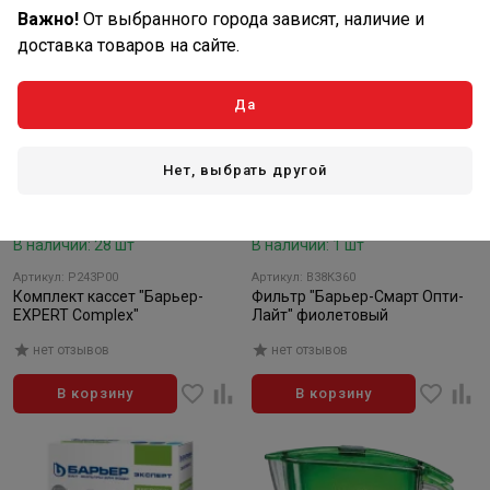
Важно!
От выбранного города зависят, наличие и
доставка товаров на сайте.
Да
Нет, выбрать другой
4 460
916
₽/шт
₽/шт
В наличии: 28 шт
В наличии: 1 шт
Артикул: Р243Р00
Артикул: В38КЗ60
Комплект кассет "Барьер-
Фильтр "Барьер-Смарт Опти-
EXPERT Complex"
Лайт" фиолетовый
нет отзывов
нет отзывов
В корзину
В корзину