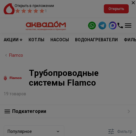
Открыть в приложении
Открыть
1
АКЦИИ ⭐
КОТЛЫ
НАСОСЫ
ВОДОНАГРЕВАТЕЛИ
ФИЛЬ
Flamco
Трубопроводные
системы Flamco
19 товаров
Подкатегории
Популярное
Фильтр