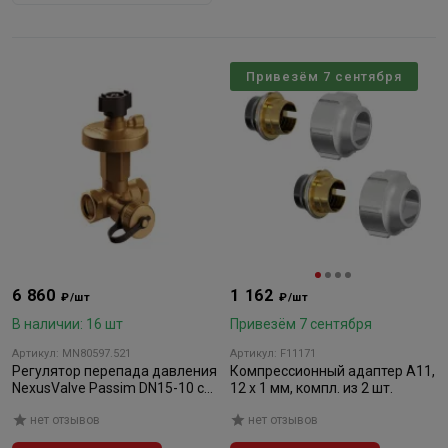
Привезём 7 сентября
6 860
1 162
₽/шт
₽/шт
В наличии: 16 шт
Привезём 7 сентября
Артикул: MN80597.521
Артикул: F11171
Регулятор перепада давления
Компрессионный адаптер A11,
NexusValve Passim DN15-10 с
12 х 1 мм, компл. из 2 шт.
дренажем (5-25кПа)
нет отзывов
нет отзывов