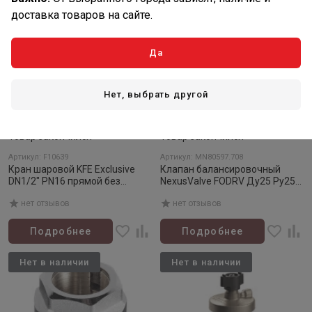
доставка товаров на сайте.
Да
Нет, выбрать другой
Товар закончился
Товар закончился
Артикул: F10639
Артикул: MN80597.708
Кран шаровой KFE Exclusive
Клапан балансировочный
DN1/2" PN16 прямой без
NexusValve FODRV Ду25 Ру25
штуцера
Kvs 7.46
нет отзывов
нет отзывов
Подробнее
Подробнее
Нет в наличии
Нет в наличии