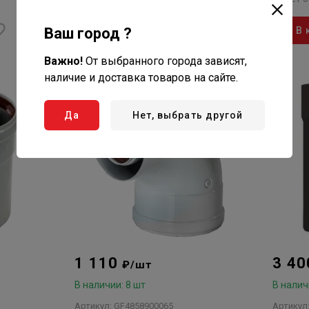
антиобледенительный
Ваш город ?
В корзину
В 
Важно!
От выбранного города зависят,
наличие и доставка товаров на сайте.
Да
Нет, выбрать другой
1 110
3 4
₽/шт
В наличии: 8 шт
В налич
Артикул: GF4858900065
Артикул: