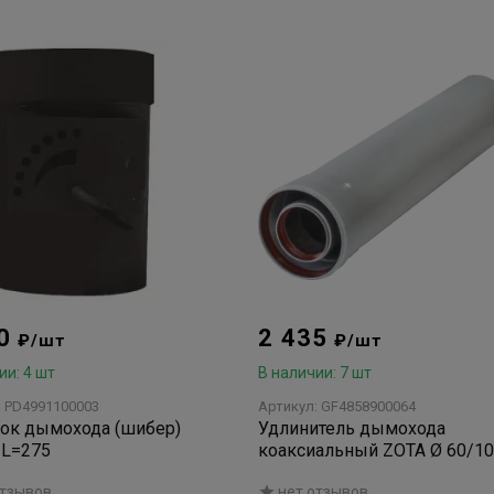
00
2 435
₽/шт
₽/шт
ии: 4 шт
В наличии: 7 шт
: PD4991100003
Артикул: GF4858900064
ок дымохода (шибер)
Удлинитель дымохода
 L=275
коаксиальный ZOTA Ø 60/10
1000мм
отзывов
нет отзывов