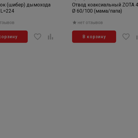
ок (шибер) дымохода
Отвод коаксиальный ZOTA 4
 L=224
Ø 60/100 (мама/папа)
отзывов
нет отзывов
корзину
В корзину