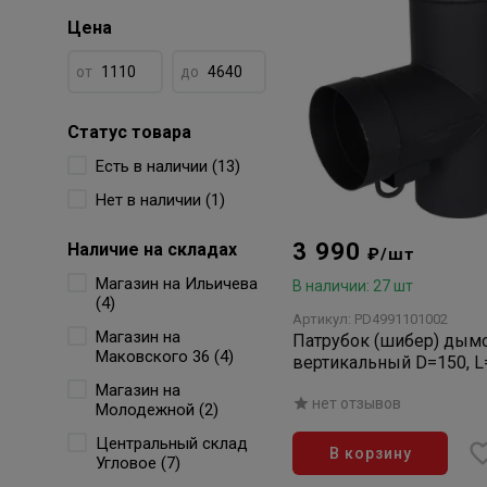
Цена
от
до
Статус товара
Есть в наличии (13)
Нет в наличии (1)
3 990
Наличие на складах
₽/шт
Магазин на Ильичева
В наличии: 27 шт
(4)
Артикул: PD4991101002
Магазин на
Патрубок (шибер) дым
Маковского 36 (4)
вертикальный D=150, L
H=396 (тройник)
Магазин на
нет отзывов
Молодежной (2)
Центральный склад
В корзину
Угловое (7)