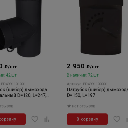
00
2 950
₽/шт
₽/шт
ии: 42 шт
В наличии: 72 шт
: PD4991101001
Артикул: PD4991100001
ок (шибер) дымохода
Патрубок (шибер) дымоход
альный D=120, L=247,
D=150, L=197
(тройник)
отзывов
нет отзывов
корзину
В корзину