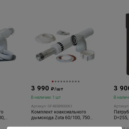
3 990
3 9
₽/шт
В наличии: 1 шт
В налич
Артикул: GF4858900061
Артикул
го
Комплект коаксиального
Патруб
0,
дымохода Zota 60/100, 750
D=255,
й,
мм,универсальный,
нет отзывов
нет 