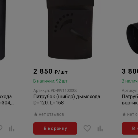
2 850
3 8
₽/шт
В наличии: 92 шт
В налич
Артикул: PD4991100006
Артикул
охода
Патрубок (шибер) дымохода
Патруб
=304,
D=120, L=168
вертик
H=346 
нет отзывов
нет 
В корзину
В 