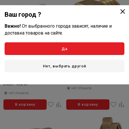
Ваш город ?
Важно!
От выбранного города зависят, наличие и
доставка товаров на сайте.
Да
222
507
₽/шт
₽/шт
В наличии: 5 шт
В наличии: 16 шт
Нет, выбрать другой
Артикул: TTpp3033.0.03204s
Артикул: TSF05-32
П-Тройник комбинир. ПП
Штуцер F (BP) 1 1/4"x32мм TIM
D32х1"х32 ВР
нет отзывов
нет отзывов
В корзину
В корзину