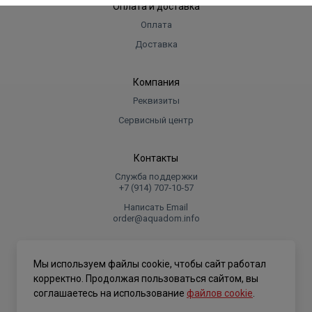
Оплата и доставка
Оплата
Доставка
Компания
Реквизиты
Сервисный центр
Контакты
Служба поддержки
+7 (914) 707‑10‑57
Написать Email
order@aquadom.info
© 2026 ООО Торговый дом "Аквадом".
Мы используем файлы cookie, чтобы сайт работал
.
корректно. Продолжая пользоваться сайтом, вы
соглашаетесь на использование
файлов cookie
.