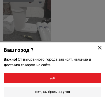
Ваш город ?
Товар закончился
Важно!
От выбранного города зависят, наличие и
Артикул: 211965У
Фильтр Аквафор-ОСМО-
доставка товаров на сайте.
Морион DWM-101S (уценка)
нет отзывов
Да
Подробнее
Нет, выбрать другой