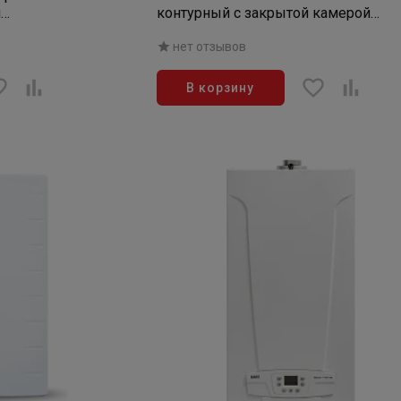
й
контурный с закрытой камерой
сгорания (без дымохода) Eco Nova 
нет отзывов
В корзину