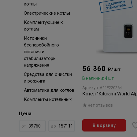
котлы
Электрические котлы
Комплектующие к
котлам
Источники
бесперебойного
питания и
стабилизаторы
напряжения
56 360
₽/шт
Средства для очистки
В наличии: 4 шт
и розжига
Артикул: A21E220264
Автоматика для котлов
Котел "Kiturami World A
Комплекты котельных
нет отзывов
Цена
В корзину
от
до