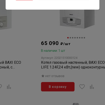
65 090
₽/шт
В наличии: 1 шт
Артикул: 22021510000124
ый BAXI ECO
Котел газовый настенный, BAXI ECO
рный, с
LIFE 1.24F,24 кВт,(new) одноконтурн
ания
с закрытой камерой сгорания
нет отзывов
В корзину