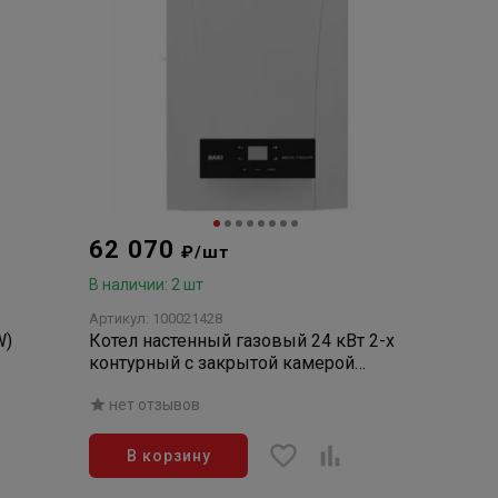
62 070
₽/шт
В наличии: 2 шт
Артикул: 100021428
W)
Котел настенный газовый 24 кВт 2-х
контурный с закрытой камерой
сгорания (без дымохода) Eco Nova 24F
нет отзывов
В корзину